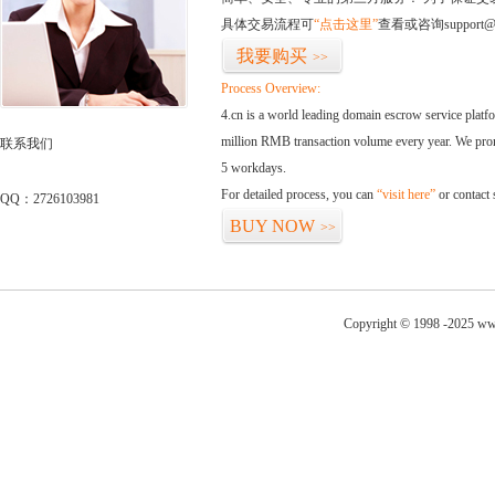
具体交易流程可
“点击这里”
查看或咨询support@
我要购买
>>
Process Overview:
4.cn is a world leading domain escrow service plat
million RMB transaction volume every year. We promi
联系我们
5 workdays.
For detailed process, you can
“visit here”
or contact
QQ：2726103981
BUY NOW
>>
Copyright © 1998 -2025 ww