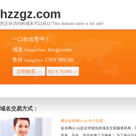
hzzgz.com
您正在访问的域名可以转让!This domain name is for sale!
一口价出售中！
域名
hzzgz.com
Domain Name:
售价
CNY 999.00
Listing Price:
立即购买
BUY NOW
>>
>>
域名交易方式：
通过金名网(4.cn) 中介交易
金名网(4.cn)是全球领先的域名交易服务机
简单、安全、专业的第三方服务！ 为了保证交